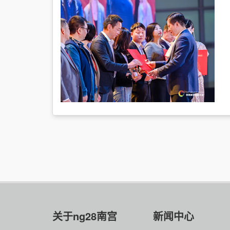
关于ng28南宫
新闻中心