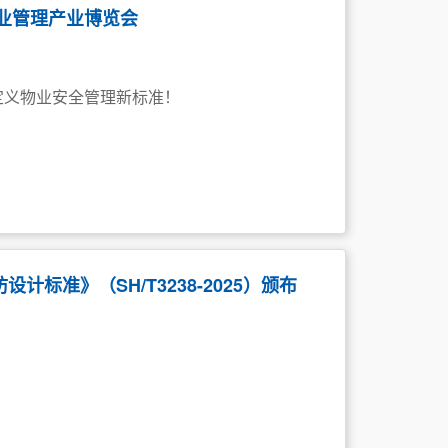
物业管理产业博览会
定义物业安全管理新标准！
标准》（SH/T3238-2025）颁布