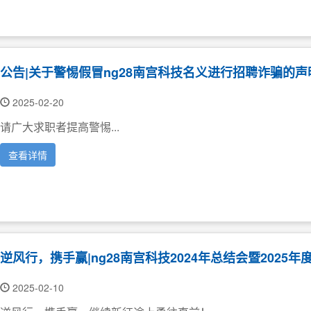
公告|关于警惕假冒ng28南宫科技名义进行招聘诈骗的声
2025-02-20
请广大求职者提高警惕...
查看详情
逆风行，携手赢|ng28南宫科技2024年总结会暨2025
2025-02-10