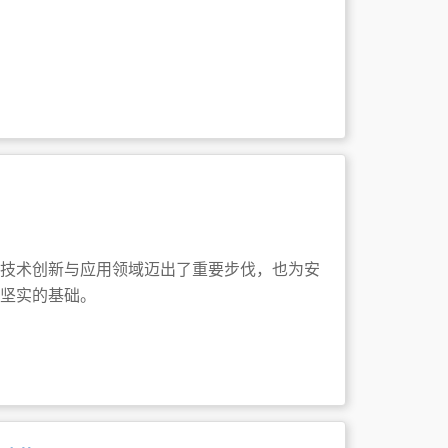
技术创新与应用领域迈出了重要步伐，也为安
坚实的基础。