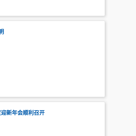
明
年度迎新年会顺利召开