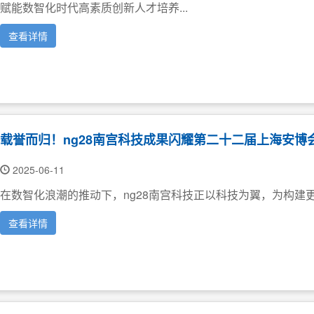
赋能数智化时代高素质创新人才培养...
查看详情
载誉而归！ng28南宫科技成果闪耀第二十二届上海安博
2025-06-11
在数智化浪潮的推动下，ng28南宫科技正以科技为翼，为构建
查看详情