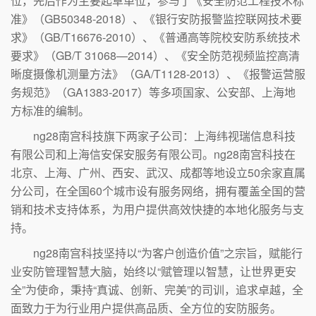
位，先后作为主要起草单位，参与了《安全防范工程技术标
准》（GB50348-2018）、《银行安防报警监控联网技术要
求》（GB/T16676-2010）、《普通高等院校安防系统技术
要求》（GB/T 31068—2014）、《安全防范视频监控高清
晰度摄像机测量方法》（GA/T1128-2013）、《报警运营服
务规范》（GA1383-2017）等多项国家、公安部、上海地
方标准的编制。
ng28南宫科技旗下两家子公司：上海纬视瑞信息科技
有限公司和上海信安保安服务有限公司。ng28南宫科技在
北京、上海、广州、西安、武汉、成都等地设立50余家直属
分公司，在全国60个城市设有服务网络，拥有覆盖全国的营
销和技术支持体系，为用户提供高效快捷的本地化服务与支
持。
ng28南宫科技坚持以“为客户创造价值”之宗旨，赋能行
业安防管理智慧大脑，始终以“赋管理以智慧，让世界更安
全”为使命，秉持“真诚、创新、完美”的司训，追求卓越，全
面致力于为行业用户提供高品质、全方位的安防服务。