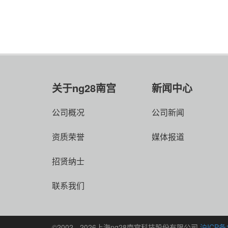
TY-IPC-1080DWIR-E高清红外防暴网络半球摄像机
查看详情
关于ng28南宫
新闻中心
公司概况
公司新闻
资质荣誉
媒体报道
招贤纳士
联系我们
©2002 - 2026上海ng28南宫科技股份有限公司
沪ICP备1