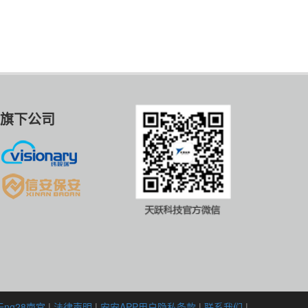
旗下公司
ng28南宫
|
法律声明
|
安安APP用户隐私条款
|
联系我们
|